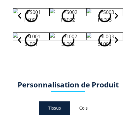
PS001
PS002
PS003
SL001
SL002
SL003
Personnalisation de Produit
Tissus
Cols