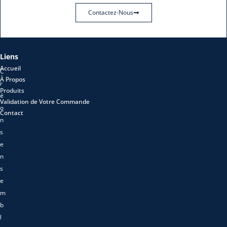
Contactez-Nous
Liens
Accueil
C
À Propos
r
Produits
é
Validation de Votre Commande
o
Contact
n
s
e
n
s
e
m
b
l