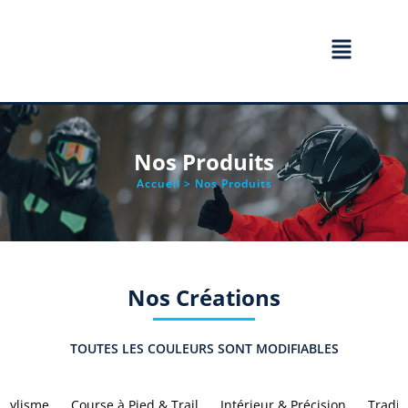
Nos Produits
Accueil
> Nos Produits
Nos Créations
TOUTES LES COULEURS SONT MODIFIABLES
Cylisme
Course à Pied & Trail
Intérieur & Précision
Tradit