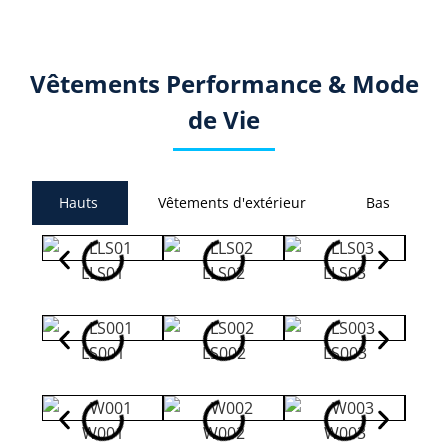
Vêtements Performance & Mode
de Vie
Hauts
Vêtements d'extérieur
Bas
LLS01
LLS02
LLS03
LS001
LS002
LS003
W001
W002
W003