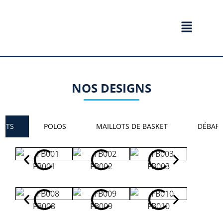
NOS DESIGNS
LOTS
POLOS
MAILLOTS DE BASKET
DÉBAR
FB001
FB002
FB003
FB00
FB008
FB009
FB010
FB01