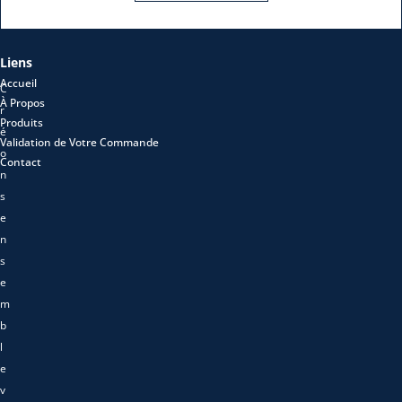
Liens
Accueil
C
À Propos
r
Produits
é
Validation de Votre Commande
o
Contact
n
s
e
n
s
e
m
b
l
e
v