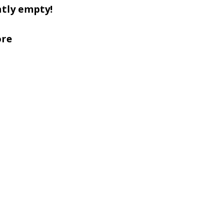
ntly empty!
ore